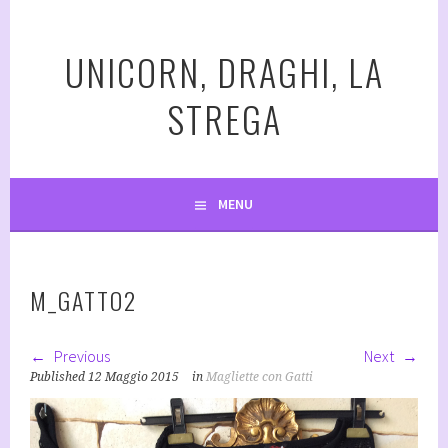
Vai
al
UNICORN, DRAGHI, LA
contenuto
STREGA
MENU
M_GATTO2
Previous
Next
Published
12 Maggio 2015
in
Magliette con Gatti