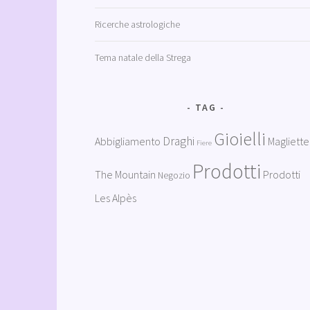
Ricerche astrologiche
Tema natale della Strega
TAG
Gioielli
Draghi
Abbigliamento
Magliette
Fiere
Prodotti
The Mountain
Prodotti
Negozio
Les Alpès