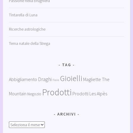
Passione nella brughiera
Tintarella di Luna
Ricerche astrologiche
Tema natale della Strega
TAG
Gioielli
Draghi
Abbigliamento
Magliette The
Fiere
Prodotti
Mountain
Prodotti Les Alpès
Negozio
ARCHIVI
Archivi