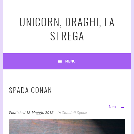
Vai
al
UNICORN, DRAGHI, LA
contenuto
STREGA
MENU
SPADA CONAN
Next
Published
13 Maggio 2015
in
Ciondoli Spade